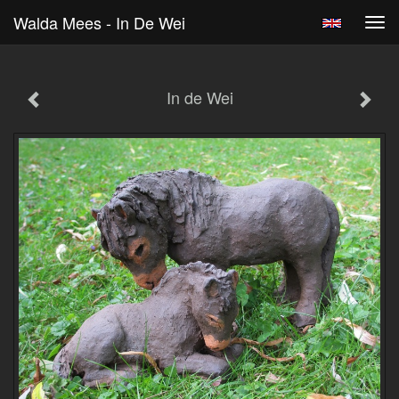
Walda Mees - In De Wei
Tog
navi
In de Wei