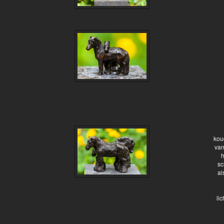
kou
van
h
sc
al
li