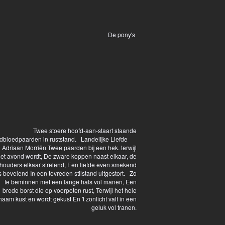
De pony's
Twee stoere hoofd-aan-staart staande
dbloedpaarden in ruststand. Landelijke Liefde
 Adriaan Morriën Twee paarden bij een hek. terwijl
et avond wordt, De zware koppen naast elkaar, de
houders elkaar strelend, Een liefde even smekend
s bevelend In een tevreden stilstand uitgestort. Zo
te beminnen met een lange hals vol manen, Een
brede borst die op voorpoten rust, Terwijl het hele
chaam kust en wordt gekust En 't zonlicht valt in een
geluk vol tranen.