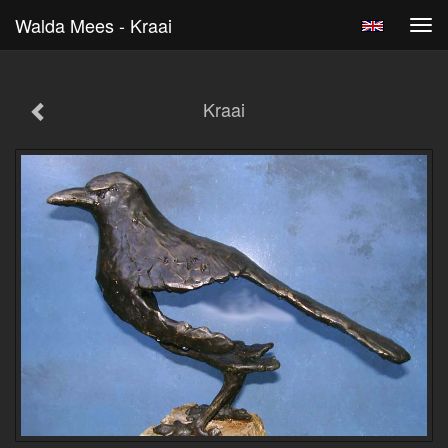
Walda Mees - Kraai
Tog
navi
Kraai